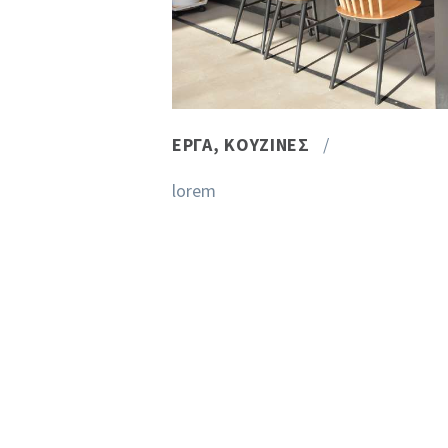
ΈΡΓΑ
,
ΚΟΥΖΊΝΕΣ
lorem