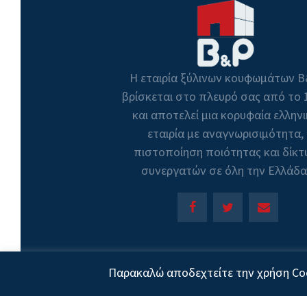
Η εταιρία ξύλινων κουφωμάτων 
βρίσκεται στο πλευρό σας από το 
και αποτελεί μια κορυφαία ελλην
εταιρία με αναγνωρισιμότητα,
πιστοποίηση ποιότητας και δίκτ
συνεργατών σε όλη την Ελλάδα
Cop
Παρακαλώ αποδεχτείτε την χρήση Coo