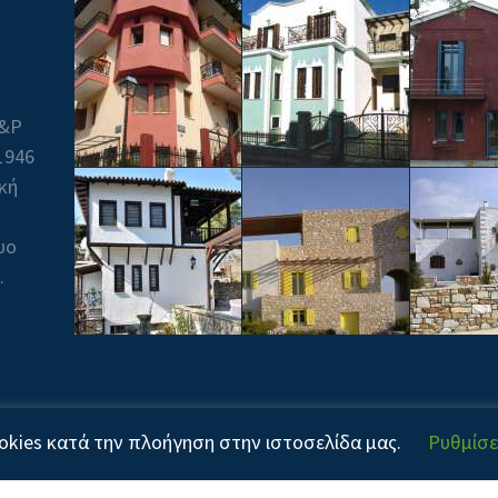
Β&P
1946
ική
υο
.
yright © 2020! All Rights Reserved. Powered by
kies κατά την πλοήγηση στην ιστοσελίδα μας.
Ρυθμίσε