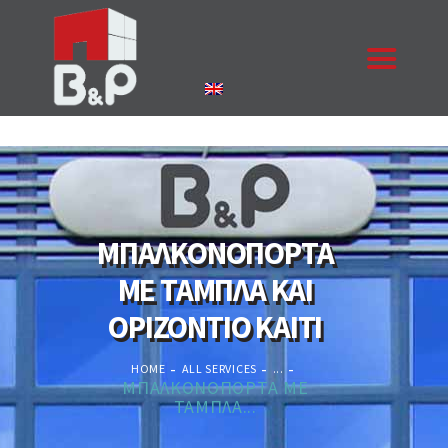
ΑΡΧΙΚΉ
Η ΕΤΑΙΡΙΑ
ΠΡΟΪΌΝΤΑ
ΜΠΑΛΚΟΝΟΠΟΡΤΑ
ΈΡΓΑ
ΕΠΙΚΟΙΝΩΝΊΑ
ΜΕ ΤΑΜΠΛΑ ΚΑΙ
ΚΟΥΦΏΜΑΤΑ
ΟΡΙΖΟΝΤΙΟ ΚΑΙΤΙ
ΖΗΤΉΣΤΕ ΠΡΟΣΦΟΡΆ
NEA
HOME
ALL SERVICES
...
ΜΠΑΛΚΟΝΟΠΟΡΤΑ ΜΕ
ΠΙΣΤΟΠΟΙΉΣΕΙΣ
ΤΑΜΠΛΑ...