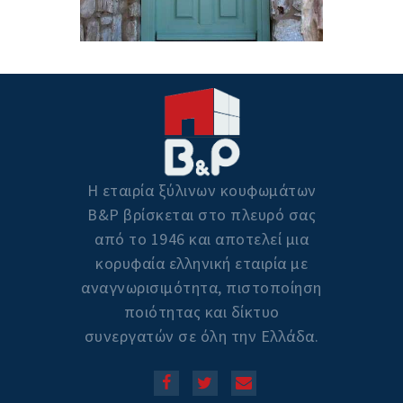
Η εταιρία ξύλινων κουφωμάτων
Β&P βρίσκεται στο πλευρό σας
από το 1946 και αποτελεί μια
κορυφαία ελληνική εταιρία με
αναγνωρισιμότητα, πιστοποίηση
ποιότητας και δίκτυο
συνεργατών σε όλη την Ελλάδα.