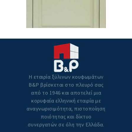
Η εταιρία ξύλινων κουφωμάτων
Β&P βρίσκεται στο πλευρό σας
από το 1946 και αποτελεί μια
κορυφαία ελληνική εταιρία με
αναγνωρισιμότητα, πιστοποίηση
ποιότητας και δίκτυο
συνεργατών σε όλη την Ελλάδα.