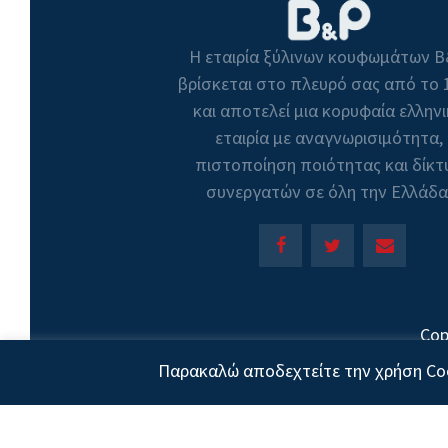
Η εταιρία ξύλινων κουφωμάτων 
βρίσκεται στο πλευρό σας από το 
και αποτελεί μια κορυφαία ελλην
εταιρία με αναγνωρισιμότητα,
πιστοποίηση ποιότητας και δίκτ
συνεργατών σε όλη την Ελλάδα
Cop
Παρακαλώ αποδεχτείτε την χρήση Coo