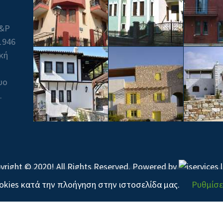
Β&P
1946
ική
υο
.
yright © 2020! All Rights Reserved. Powered by
kies κατά την πλοήγηση στην ιστοσελίδα μας.
Ρυθμίσε