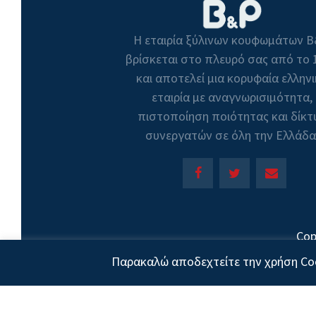
Η εταιρία ξύλινων κουφωμάτων 
βρίσκεται στο πλευρό σας από το 
και αποτελεί μια κορυφαία ελλην
εταιρία με αναγνωρισιμότητα,
πιστοποίηση ποιότητας και δίκτ
συνεργατών σε όλη την Ελλάδα
Cop
Παρακαλώ αποδεχτείτε την χρήση Coo