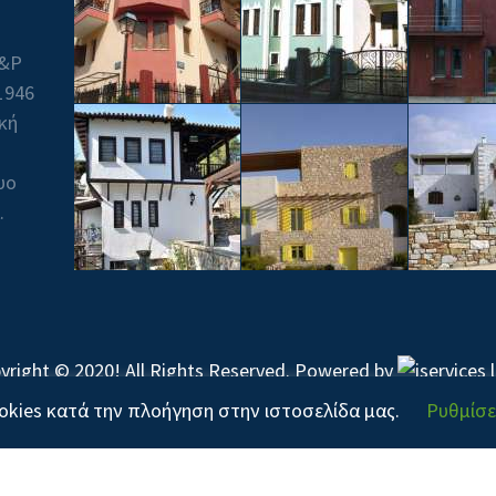
Β&P
1946
ική
υο
.
yright © 2020! All Rights Reserved. Powered by
kies κατά την πλοήγηση στην ιστοσελίδα μας.
Ρυθμίσε