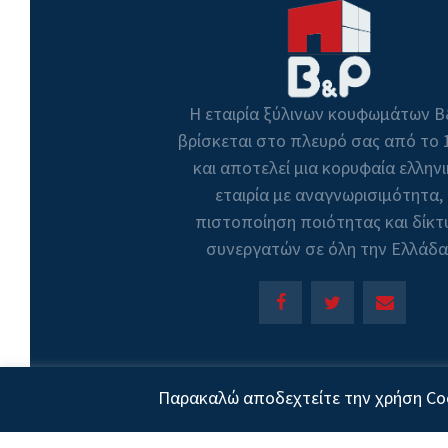
Η εταιρία ξύλινων κουφωμάτων 
βρίσκεται στο πλευρό σας από το 
και αποτελεί μια κορυφαία ελλην
εταιρία με αναγνωρισιμότητα,
πιστοποίηση ποιότητας και δίκτ
συνεργατών σε όλη την Ελλάδα
Cop
Παρακαλώ αποδεχτείτε την χρήση Coo