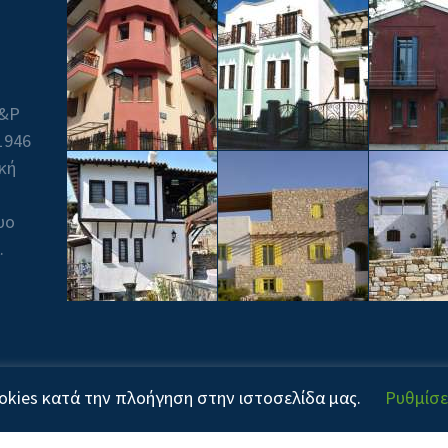
Β&P
1946
ική
υο
.
yright © 2020! All Rights Reserved. Powered by
kies κατά την πλοήγηση στην ιστοσελίδα μας.
Ρυθμίσε