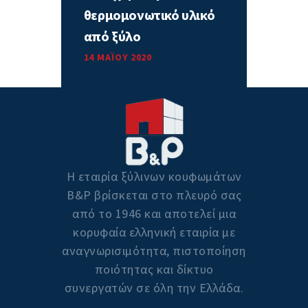
θερμομονωτικό υλικό
από ξύλο
14 ΜΑΪ́ΟΥ 2020
Η εταιρία ξύλινων κουφωμάτων
Β&P βρίσκεται στο πλευρό σας
από το 1946 και αποτελεί μια
κορυφαία ελληνική εταιρία με
αναγνωρισιμότητα, πιστοποίηση
ποιότητας και δίκτυο
συνεργατών σε όλη την Ελλάδα.