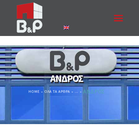
ΑΡΧΙΚΉ
Η ΕΤΑΙΡΙΑ
ΠΡΟΪΌΝΤΑ
ΑΝΔΡΟΣ
ΈΡΓΑ
ΕΠΙΚΟΙΝΩΝΊΑ
ΑΝΔΡΟΣ
HOME
ΌΛΑ ΤΑ ΆΡΘΡΑ
...
ΚΟΥΦΏΜΑΤΑ
ΖΗΤΉΣΤΕ ΠΡΟΣΦΟΡΆ
NEA
ΠΙΣΤΟΠΟΙΉΣΕΙΣ