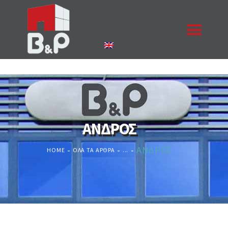
ΑΡΧΙΚΉ
Η ΕΤΑΙΡΙΑ
ΠΡΟΪΌΝΤΑ
ΑΝΔΡΟΣ
ΈΡΓΑ
ΕΠΙΚΟΙΝΩΝΊΑ
ΑΝΔΡΟΣ
HOME
ΌΛΑ ΤΑ ΆΡΘΡΑ
...
ΚΟΥΦΏΜΑΤΑ
ΖΗΤΉΣΤΕ ΠΡΟΣΦΟΡΆ
NEA
ΠΙΣΤΟΠΟΙΉΣΕΙΣ