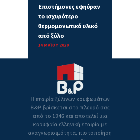
Επιστήμονες εφηύραν
το ισχυρότερο
θερμομονωτικό υλικό
από ξύλο
14 ΜΑΪ́ΟΥ 2020
Η εταιρία ξύλινων κουφωμάτων
Β&P βρίσκεται στο πλευρό σας
από το 1946 και αποτελεί μια
κορυφαία ελληνική εταιρία με
αναγνωρισιμότητα, πιστοποίηση