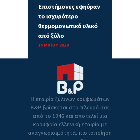
Επιστήμονες εφηύραν
το ισχυρότερο
θερμομονωτικό υλικό
από ξύλο
14 ΜΑΪ́ΟΥ 2020
Η εταιρία ξύλινων κουφωμάτων
Β&P βρίσκεται στο πλευρό σας
από το 1946 και αποτελεί μια
κορυφαία ελληνική εταιρία με
αναγνωρισιμότητα, πιστοποίηση