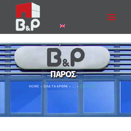
ΑΡΧΙΚΉ
Η ΕΤΑΙΡΙΑ
ΠΡΟΪΌΝΤΑ
ΠΑΡΟΣ
ΈΡΓΑ
ΕΠΙΚΟΙΝΩΝΊΑ
ΠΑΡΟΣ
HOME
ΌΛΑ ΤΑ ΆΡΘΡΑ
...
ΚΟΥΦΏΜΑΤΑ
ΖΗΤΉΣΤΕ ΠΡΟΣΦΟΡΆ
NEA
ΠΙΣΤΟΠΟΙΉΣΕΙΣ