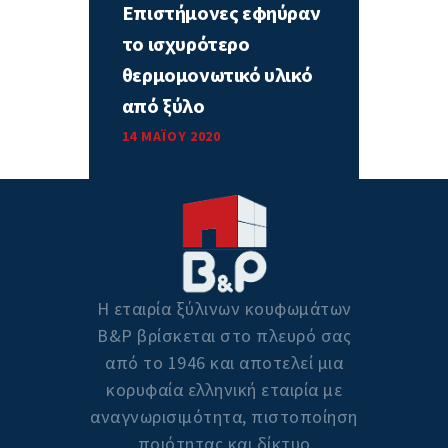
Επιστήμονες εφηύραν
το ισχυρότερο
θερμομονωτικό υλικό
από ξύλο
14 ΜΑΪ́ΟΥ 2020
Η εταιρία ξύλινων κουφωμάτων
Β&P βρίσκεται στο πλευρό σας
από το 1946 και αποτελεί μια
κορυφαία ελληνική εταιρία με
αναγνωρισιμότητα, πιστοποίηση
ποιότητας και δίκτυο