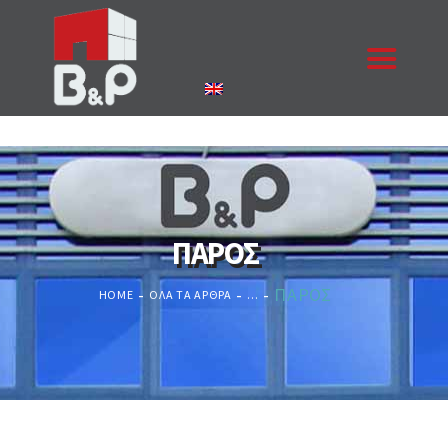
ΑΡΧΙΚΉ
Η ΕΤΑΙΡΙΑ
ΠΡΟΪΌΝΤΑ
ΠΑΡΟΣ
ΈΡΓΑ
ΕΠΙΚΟΙΝΩΝΊΑ
ΠΑΡΟΣ
HOME
ΌΛΑ ΤΑ ΆΡΘΡΑ
...
ΚΟΥΦΏΜΑΤΑ
ΖΗΤΉΣΤΕ ΠΡΟΣΦΟΡΆ
NEA
ΠΙΣΤΟΠΟΙΉΣΕΙΣ