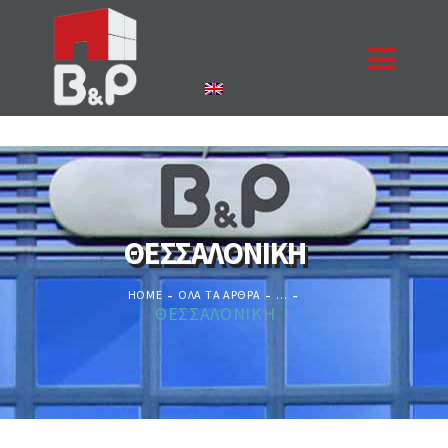
ΑΡΧΙΚΉ
Η ΕΤΑΙΡΙΑ
ΠΡΟΪΌΝΤΑ
ΘΕΣΣΑΛΟΝΙΚΗ
ΈΡΓΑ
ΕΠΙΚΟΙΝΩΝΊΑ
HOME
ΌΛΑ ΤΑ ΆΡΘΡΑ
...
ΚΟΥΦΏΜΑΤΑ
ΘΕΣΣΑΛΟΝΙΚΗ
ΖΗΤΉΣΤΕ ΠΡΟΣΦΟΡΆ
NEA
ΠΙΣΤΟΠΟΙΉΣΕΙΣ