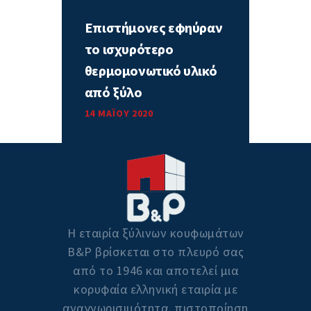
Επιστήμονες εφηύραν
το ισχυρότερο
θερμομονωτικό υλικό
από ξύλο
14 ΜΑΪ́ΟΥ 2020
Η εταιρία ξύλινων κουφωμάτων
Β&P βρίσκεται στο πλευρό σας
από το 1946 και αποτελεί μια
κορυφαία ελληνική εταιρία με
αναγνωρισιμότητα, πιστοποίηση