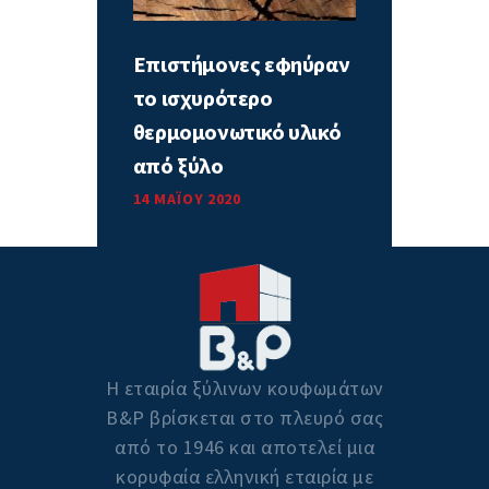
Επιστήμονες εφηύραν
το ισχυρότερο
θερμομονωτικό υλικό
από ξύλο
14 ΜΑΪ́ΟΥ 2020
Η εταιρία ξύλινων κουφωμάτων
Β&P βρίσκεται στο πλευρό σας
από το 1946 και αποτελεί μια
κορυφαία ελληνική εταιρία με