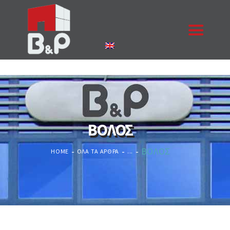
ΑΡΧΙΚΉ
Η ΕΤΑΙΡΙΑ
ΠΡΟΪΌΝΤΑ
ΒΟΛΟΣ
ΈΡΓΑ
ΕΠΙΚΟΙΝΩΝΊΑ
ΒΟΛΟΣ
HOME
ΌΛΑ ΤΑ ΆΡΘΡΑ
...
ΚΟΥΦΏΜΑΤΑ
ΖΗΤΉΣΤΕ ΠΡΟΣΦΟΡΆ
NEA
ΠΙΣΤΟΠΟΙΉΣΕΙΣ