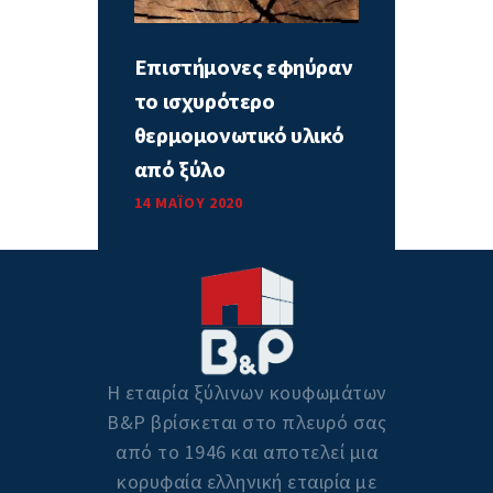
Επιστήμονες εφηύραν
το ισχυρότερο
θερμομονωτικό υλικό
από ξύλο
14 ΜΑΪ́ΟΥ 2020
Η εταιρία ξύλινων κουφωμάτων
Β&P βρίσκεται στο πλευρό σας
από το 1946 και αποτελεί μια
κορυφαία ελληνική εταιρία με