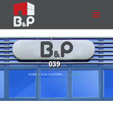
ΑΡΧΙΚΉ
Η ΕΤΑΙΡΙΑ
ΠΡΟΪΌΝΤΑ
039
ΈΡΓΑ
ΕΠΙΚΟΙΝΩΝΊΑ
039
HOME
ΌΛΑ ΤΑ ΆΡΘΡΑ
...
ΚΟΥΦΏΜΑΤΑ
ΖΗΤΉΣΤΕ ΠΡΟΣΦΟΡΆ
NEA
ΠΙΣΤΟΠΟΙΉΣΕΙΣ