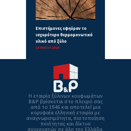
Επιστήμονες εφηύραν το
ισχυρότερο θερμομονωτικό
υλικό από ξύλο
14 ΜΑΪ́ΟΥ 2020
Η εταιρία ξύλινων κουφωμάτων
Β&P βρίσκεται στο πλευρό σας
από το 1946 και αποτελεί μια
κορυφαία ελληνική εταιρία με
αναγνωρισιμότητα, πιστοποίηση
ποιότητας και δίκτυο
συνεργατών σε όλη την Ελλάδα.