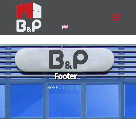
ΑΡΧΙΚΉ
Η ΕΤΑΙΡΙΑ
ΠΡΟΪΌΝΤΑ
ΈΡΓΑ
Footer
ΕΠΙΚΟΙΝΩΝΊΑ
ΚΟΥΦΏΜΑΤΑ
FOOTER
HOME
ΖΗΤΉΣΤΕ ΠΡΟΣΦΟΡΆ
NEA
ΠΙΣΤΟΠΟΙΉΣΕΙΣ