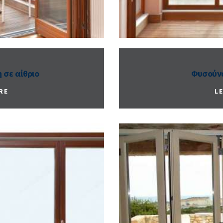
 σε αίθριο
Φυσούνα
RE
L