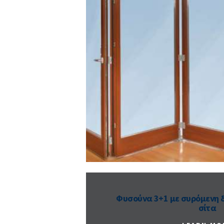
Φυσούνα 3+1 με συρόμενη 
σίτα