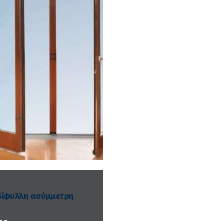
δίφυλλη ασύμμετρη