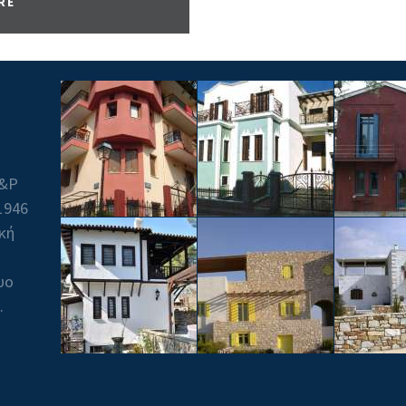
RE
Β&P
1946
ική
υο
.