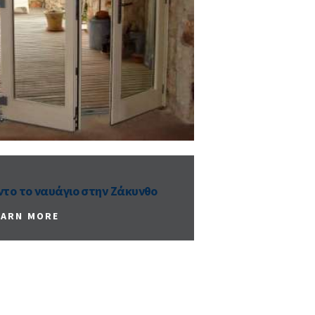
το το ναυάγιο στην Ζάκυνθο
EARN MORE