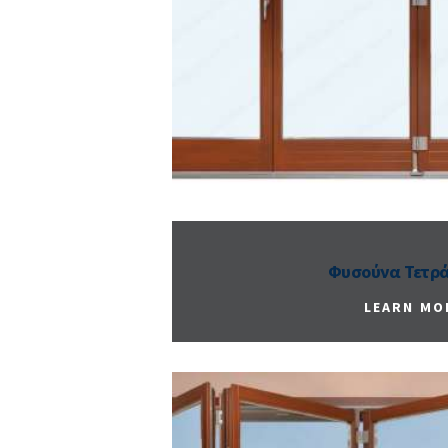
Φυσούνα Τετρ
LEARN MO