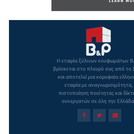
LEARN MO
Η εταιρία ξύλινων κουφωμάτων 
βρίσκεται στο πλευρό σας από το 
και αποτελεί μια κορυφαία ελλην
εταιρία με αναγνωρισιμότητα,
πιστοποίηση ποιότητας και δίκτ
συνεργατών σε όλη την Ελλάδα