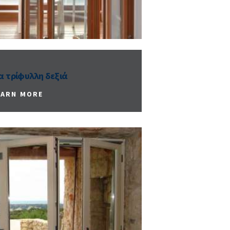
 τρίφυλλη δεξιά
EARN MORE