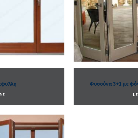
άφυλλη
Φυσούνα 3+1 με φόν
RE
L